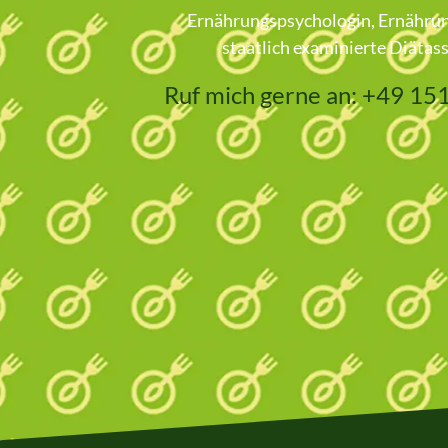
Ernährungspsychologin, Ernähru
staatlich examinierte Diätass
Ruf mich gerne an: +49 1