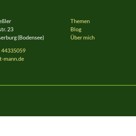
eßler
Themen
tr. 23
Blog
erburg (Bodensee)
Über mich
1 44335059
st-mann.de