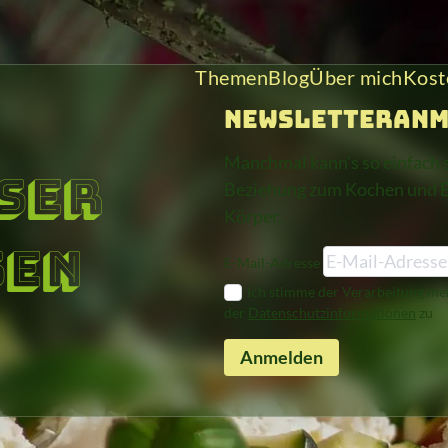
Themen
Blog
Über mich
Kost
Newsletteran
Manchmal kann’s so einfach 
ser
Beziehung zum Kochen und Es
Körper.
sen
E-Mail-Adresse
Ich stimme der Verarbeitung m
der
Datenschutzinformationen
zu
Anmelden