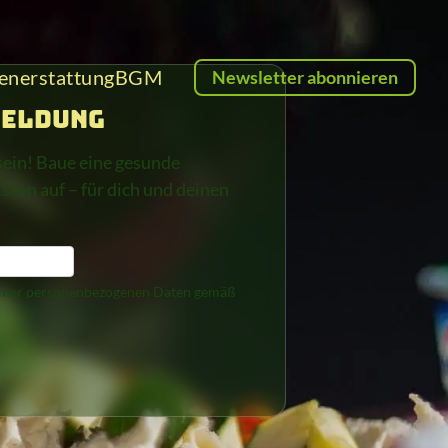
enerstattung
BGM
Newsletter abonnieren
meldung
sein! Baue eine gesunde
sen auf – für dich und deinen
einer personenbezogenen Daten gemäß