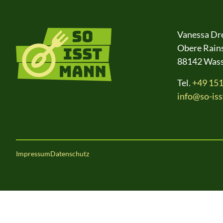
Zur Startseite
Vanessa Dr
Obere Rains
88142 Wass
Tel. ‭
+49 15
info@so-is
Impressum
Datenschutz