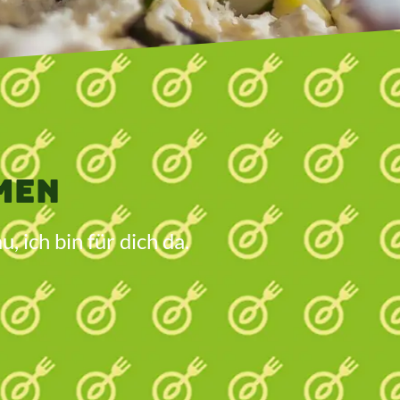
men
ich bin für dich da.